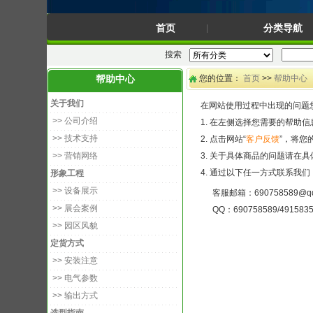
首页
分类导航
搜索
您的位置：
首页
>>
帮助中心
帮助中心
关于我们
在网站使用过程中出现的问题
>> 公司介绍
1. 在左侧选择您需要的帮助
>> 技术支持
2. 点击网站“
客户反馈
”，将您
>> 营销网络
3. 关于具体商品的问题请在
4. 通过以下任一方式联系我
形象工程
>> 设备展示
客服邮箱：690758589@qq
>> 展会案例
QQ：690758589/491583
>> 园区风貌
定货方式
>> 安装注意
>> 电气参数
>> 输出方式